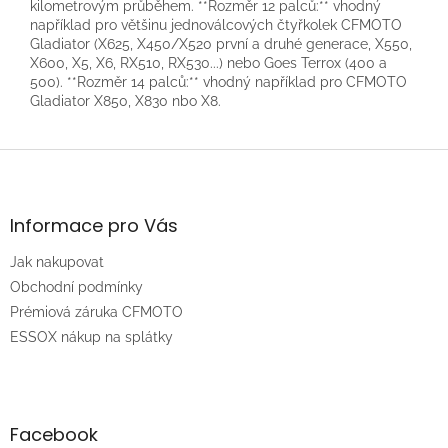
kilometrovým průběhem. **Rozměr 12 palců:** vhodný
například pro většinu jednoválcových čtyřkolek CFMOTO
Gladiator (X625, X450/X520 první a druhé generace, X550,
X600, X5, X6, RX510, RX530...) nebo Goes Terrox (400 a
500). **Rozměr 14 palců:** vhodný například pro CFMOTO
Gladiator X850, X830 nbo X8.
Z
á
p
a
Informace pro Vás
t
Jak nakupovat
í
Obchodní podmínky
Prémiová záruka CFMOTO
ESSOX nákup na splátky
Facebook