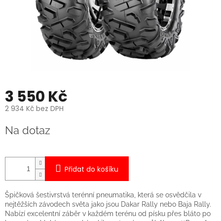
3 550 Kč
2 934 Kč bez DPH
Měrná
Na dotaz
cena:
Přidat do košíku
Špičková šestivrstvá terénní pneumatika, která se osvědčila v
nejtěžších závodech světa jako jsou Dakar Rally nebo Baja Rally.
Nabízí excelentní záběr v každém terénu od písku přes bláto po