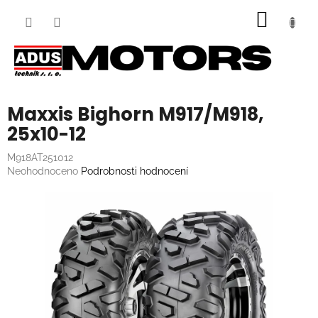
Přejít
NÁKUP
na
obsah
KOŠÍK
Maxxis Bighorn M917/M918,
25x10-12
M918AT251012
Průměrné
Neohodnoceno
Podrobnosti hodnocení
hodnocení
produktu
je
0,0
z
5
hvězdiček.