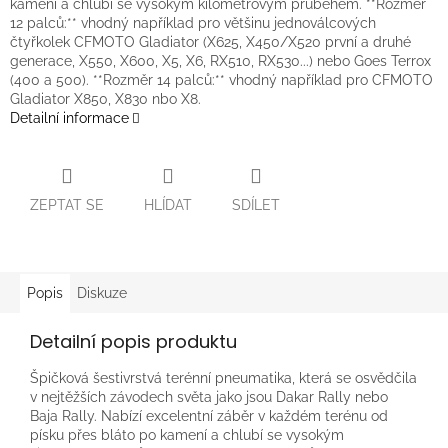
kamení a chlubí se vysokým kilometrovým průběhem. **Rozměr
12 palců:** vhodný například pro většinu jednoválcových
čtyřkolek CFMOTO Gladiator (X625, X450/X520 první a druhé
generace, X550, X600, X5, X6, RX510, RX530...) nebo Goes Terrox
(400 a 500). **Rozměr 14 palců:** vhodný například pro CFMOTO
Gladiator X850, X830 nbo X8.
Detailní informace
ZEPTAT SE
HLÍDAT
SDÍLET
Popis
Diskuze
Detailní popis produktu
Špičková šestivrstvá terénní pneumatika, která se osvědčila
v nejtěžších závodech světa jako jsou Dakar Rally nebo
Baja Rally. Nabízí excelentní záběr v každém terénu od
písku přes bláto po kamení a chlubí se vysokým