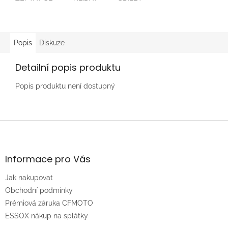
Popis
Diskuze
Detailní popis produktu
Popis produktu není dostupný
Z
á
p
a
Informace pro Vás
t
Jak nakupovat
í
Obchodní podmínky
Prémiová záruka CFMOTO
ESSOX nákup na splátky