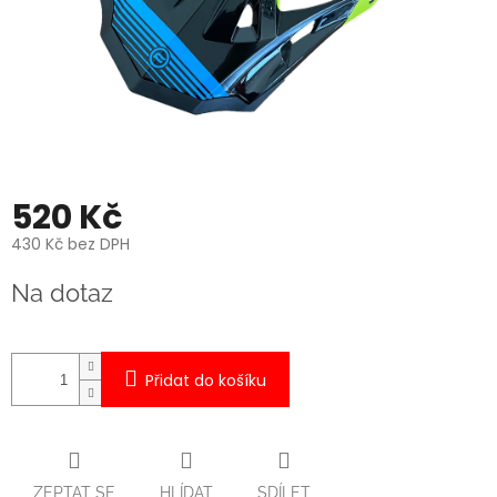
520 Kč
430 Kč bez DPH
Měrná
Na dotaz
cena:
Přidat do košíku
ZEPTAT SE
HLÍDAT
SDÍLET