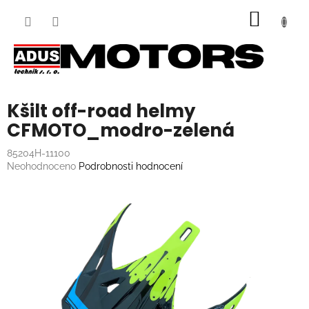
Přejít
NÁKUP
na
obsah
KOŠÍK
Kšilt off-road helmy
CFMOTO_modro-zelená
85204H-11100
Průměrné
Neohodnoceno
Podrobnosti hodnocení
hodnocení
produktu
je
0,0
z
5
hvězdiček.