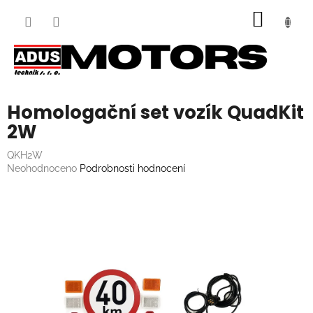
Přejít
NÁKUP
na
obsah
KOŠÍK
Homologační set vozík QuadKit
2W
QKH2W
Průměrné
Neohodnoceno
Podrobnosti hodnocení
hodnocení
produktu
je
0,0
z
5
hvězdiček.