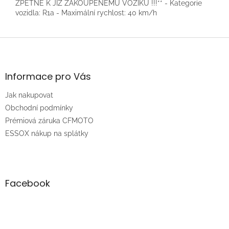
ZPĚTNĚ K JIŽ ZAKOUPENÉMU VOZÍKU !!!** - Kategorie
vozidla: R1a - Maximální rychlost: 40 km/h
Z
á
p
a
Informace pro Vás
t
Jak nakupovat
í
Obchodní podmínky
Prémiová záruka CFMOTO
ESSOX nákup na splátky
Facebook