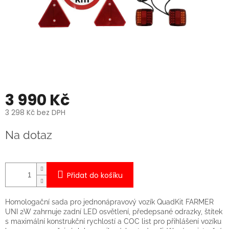
3 990 Kč
3 298 Kč bez DPH
Měrná
Na dotaz
cena:
Přidat do košíku
Homologační sada pro jednonápravový vozík QuadKit FARMER
UNI 2W zahrnuje zadní LED osvětlení, předepsané odrazky, štítek
s maximální konstrukční rychlostí a COC list pro přihlášení vozíku