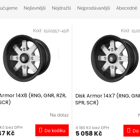
učujeme
Nejlevnější
Nejdražší
Nejprodávanější
Abecedně
Kód:
1522957-458
Kód:
152
 Armor 14X8 (RNG, GNR, RZR,
Disk Armor 14X7 (RNG, GNR
 SCR)
SPR, SCR)
Na dotaz
 Kč bez DPH
4 180 Kč bez DPH
Do košíku
Do 
47 Kč
5 058 Kč