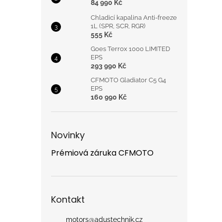
84 990 Kč
Chladicí kapalina Anti-freeze
1L (SPR, SCR, RGR)
555 Kč
Goes Terrox 1000 LIMITED
EPS
293 990 Kč
CFMOTO Gladiator C5 G4
EPS
160 990 Kč
Novinky
Prémiová záruka CFMOTO
Kontakt
motors
@
adustechnik.cz