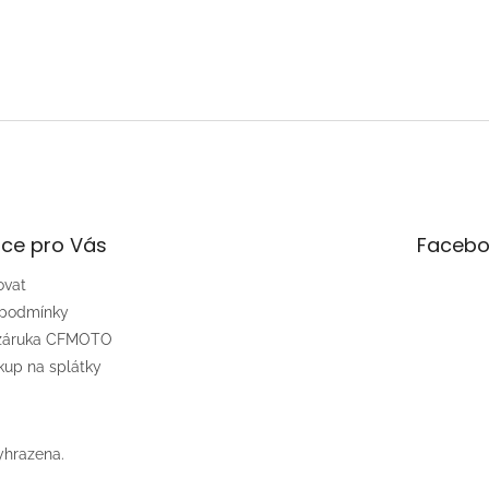
ce pro Vás
Facebo
ovat
 podmínky
 záruka CFMOTO
up na splátky
yhrazena.