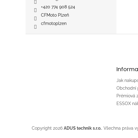
+420 774 908 524
CFMoto Plzeň
cfmotoplzen
Z
á
p
a
t
Informa
í
Jak nakup
Obchodní
Prémiová
ESSOX nák
Copyright 2026
ADUS technik s.r.o.
. Všechna práva v