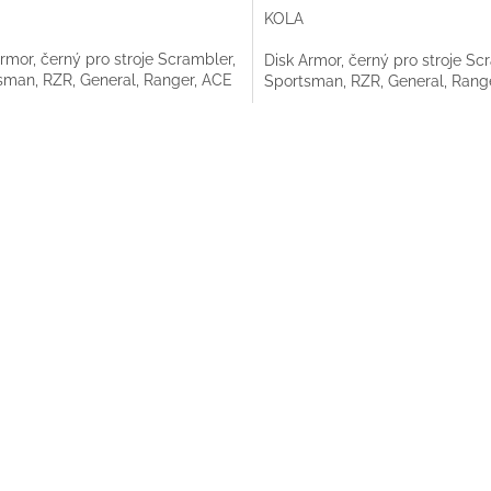
KOLA
rmor, černý pro stroje Scrambler,
Disk Armor, černý pro stroje Sc
sman, RZR, General, Ranger, ACE
Sportsman, RZR, General, Rang
O
v
l
á
d
a
c
í
p
r
v
k
y
v
ý
p
i
s