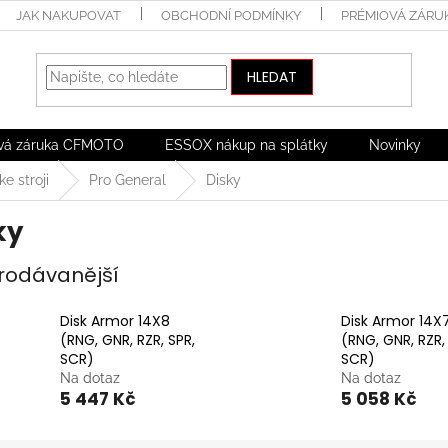
JAK NAKUPOVAT
OBCHODNÍ PODMÍNKY
PRÉMIOVÁ ZÁRU
HLEDAT
vá záruka CFMOTO
ESSOX nákup na splátky
Novinky
ke stroji
Pro General
Disky
ky
rodávanější
Disk Armor 14X8
Disk Armor 14X
(RNG, GNR, RZR, SPR,
(RNG, GNR, RZR,
SCR)
SCR)
Na dotaz
Na dotaz
5 447 Kč
5 058 Kč