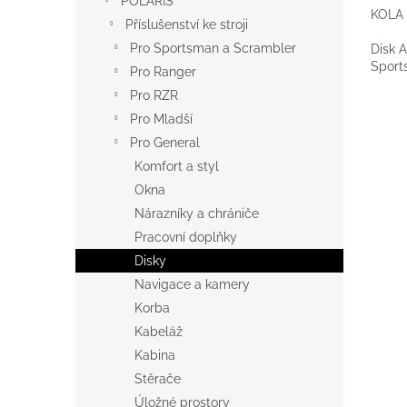
POLARIS
KOLA
Příslušenství ke stroji
Pro Sportsman a Scrambler
Disk A
Sport
Pro Ranger
Pro RZR
Pro Mladší
Pro General
Komfort a styl
Okna
Nárazníky a chrániče
Pracovní doplňky
Disky
Navigace a kamery
Korba
Kabeláž
Kabina
Stěrače
Úložné prostory