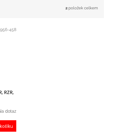
2
položek celkem
2956-458
, RZR,
Na dotaz
košíku