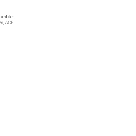
rambler,
er, ACE