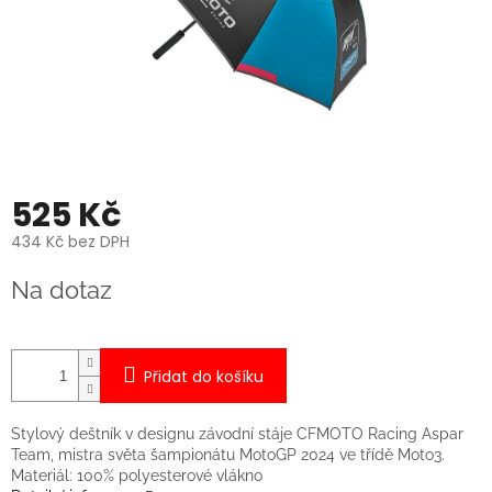
525 Kč
434 Kč bez DPH
Měrná
Na dotaz
cena:
Přidat do košíku
Stylový deštník v designu závodní stáje CFMOTO Racing Aspar
Team, mistra světa šampionátu MotoGP 2024 ve třídě Moto3.
Materiál: 100% polyesterové vlákno