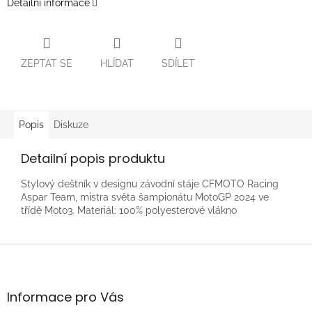
Detailní informace
ZEPTAT SE
HLÍDAT
SDÍLET
Popis
Diskuze
Detailní popis produktu
Stylový deštník v designu závodní stáje CFMOTO Racing
Aspar Team, mistra světa šampionátu MotoGP 2024 ve
třídě Moto3. Materiál: 100% polyesterové vlákno
Z
á
p
a
Informace pro Vás