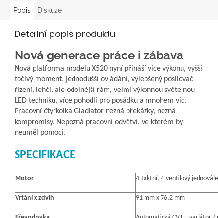
Popis
Diskuze
Detailní popis produktu
Nová generace práce i zábava
Nová platforma modelu X520 nyní přináší více výkonu, vyšší
točivý moment, jednodušší ovládání, vylepšený posilovač
řízení, lehčí, ale odolnější rám, velmi výkonnou světelnou
LED techniku, více pohodlí pro posádku a mnohem víc.
Pracovní čtyřkolka Gladiator nezná překážky, nezná
kompromisy. Nepozná pracovní odvětví, ve kterém by
neuměl pomoci.
SPECIFIKACE
Motor
4-taktní, 4-ventilový jednovál
Vrtání x zdvih
91 mm x 76,2 mm
Převodovka
Automatická CVT – variátor / 