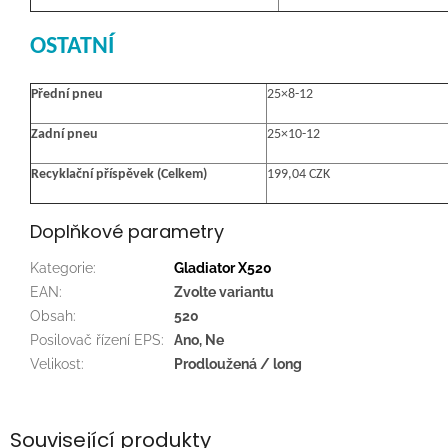
OSTATNÍ
Přední pneu
25×8-12
Zadní pneu
25×10-12
Recyklační příspěvek (Celkem)
199,04 CZK
Doplňkové parametry
Kategorie
:
Gladiator X520
EAN
:
Zvolte variantu
Obsah
:
520
Posilovač řízení EPS
:
Ano, Ne
Velikost
:
Prodloužená / long
Související produkty