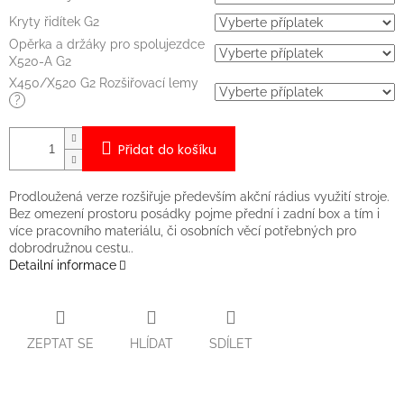
Kryty řidítek G2
Opěrka a držáky pro spolujezdce
X520-A G2
X450/X520 G2 Rozšiřovací lemy
?
Přidat do košíku
Prodloužená verze rozšiřuje především akční rádius využití stroje.
Bez omezení prostoru posádky pojme přední i zadní box a tím i
více pracovního materiálu, či osobních věcí potřebných pro
dobrodružnou cestu..
Detailní informace
ZEPTAT SE
HLÍDAT
SDÍLET