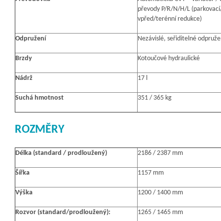
převody P/R/N/H/L (parkovací
vpřed/terénní redukce)
Odpružení
Nezávislé, seřiditelné odpruž
Brzdy
Kotoučové hydraulické
Nádrž
17 l
Suchá hmotnost
351 / 365 kg
ROZMĚRY
Délka (standard / prodloužený)
2186 / 2387 mm
Šířka
1157 mm
Výška
1200 / 1400 mm
Rozvor (standard/prodloužený):
1265 / 1465 mm