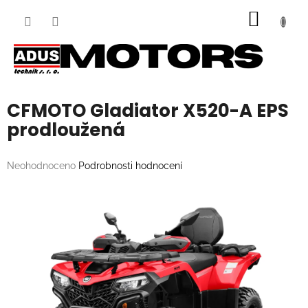
Přejít
NÁKUP
na
obsah
KOŠÍK
CFMOTO Gladiator X520-A EPS
prodloužená
Průměrné
Neohodnoceno
Podrobnosti hodnocení
hodnocení
produktu
je
0,0
z
5
hvězdiček.