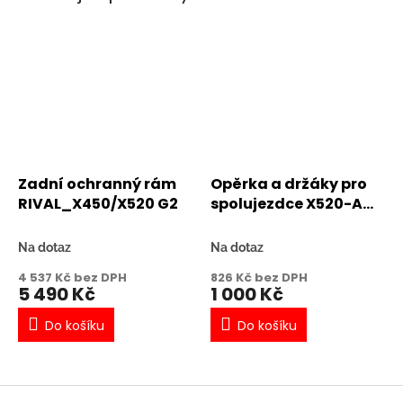
Zadní ochranný rám
Opěrka a držáky pro
RIVAL_X450/X520 G2
spolujezdce X520-A
G2
Na dotaz
Na dotaz
4 537 Kč bez DPH
826 Kč bez DPH
5 490 Kč
1 000 Kč
Do košíku
Do košíku
Z