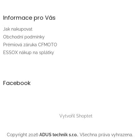
á
p
a
Informace pro Vás
t
Jak nakupovat
í
Obchodní podmínky
Prémiová záruka CFMOTO
ESSOX nákup na splátky
Facebook
Vytvořil Shoptet
Copyright 2026
ADUS technik s.r.o.
. Všechna práva vyhrazena.