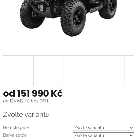
od
151 990 Kč
od
125 612 Kč
bez DPH
Měrná
Zvolte variantu
cena:
Homologace
Barva stroje