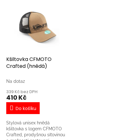
V
ý
p
i
s
p
r
o
d
Kšiltovka CFMOTO
u
Crafted (hnědá)
k
t
Na dotaz
ů
339 Kč bez DPH
410 Kč
Do košíku
Stylová unisex hnědá
kšiltovka s logem CFMOTO
Crafted, prodyšnou síťovinou