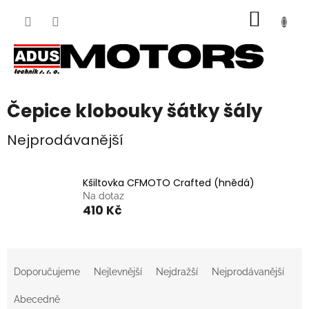
Přejít
NÁKUP
na
obsah
KOŠÍK
Čepice klobouky šátky šály
Nejprodávanější
Kšiltovka CFMOTO Crafted (hnědá)
Na dotaz
410 Kč
Ř
a
Doporučujeme
Nejlevnější
Nejdražší
Nejprodávanější
z
e
Abecedně