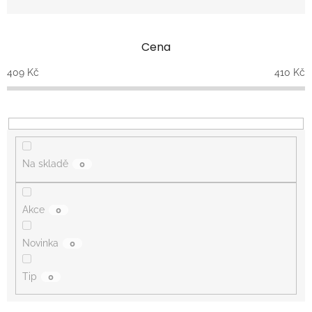
n
í
p
Cena
r
o
409
Kč
410
Kč
d
u
k
t
ů
Na skladě
0
Akce
0
Novinka
0
Tip
0