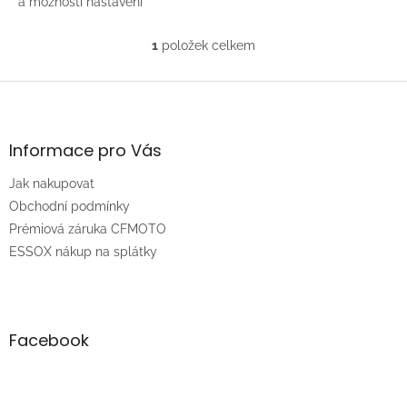
a možností nastavení
velikosti.
1
položek celkem
O
v
l
Z
á
á
d
p
a
a
Informace pro Vás
c
t
í
Jak nakupovat
í
p
r
Obchodní podmínky
v
Prémiová záruka CFMOTO
k
ESSOX nákup na splátky
y
v
ý
p
i
Facebook
s
u