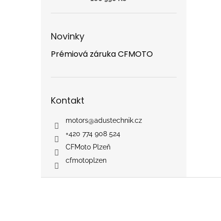
Novinky
Prémiová záruka CFMOTO
Kontakt
motors
@
adustechnik.cz
+420 774 908 524
CFMoto Plzeň
cfmotoplzen
Z
á
p
a