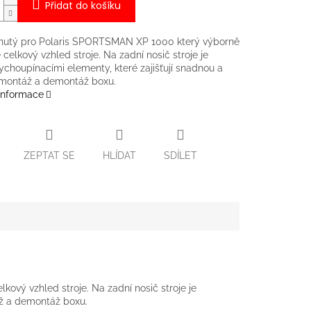
Přidat do košíku
inutý pro Polaris SPORTSMAN XP 1000 který výborně
 celkový vzhled stroje. Na zadní nosič stroje je
rychoupínacími elementy, které zajišťují snadnou a
 montáž a demontáž boxu.
 informace
ZEPTAT SE
HLÍDAT
SDÍLET
ový vzhled stroje. Na zadní nosič stroje je
áž a demontáž boxu.