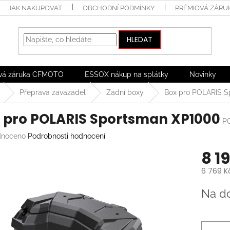
JAK NAKUPOVAT
OBCHODNÍ PODMÍNKY
PRÉMIOVÁ ZÁRU
HLEDAT
vá záruka CFMOTO
ESSOX nákup na splátky
Novinky
Přeprava zavazadel
Zadní boxy
Box pro POLARIS 
 pro POLARIS Sportsman XP1000
P
né
noceno
Podrobnosti hodnocení
ení
8 1
tu
6 769 K
Měrná
Na d
cena:
ek.