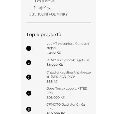
Les a dřevo
Nabíječky
OBCHODNÍ PODMÍNKY
Top 5 produktů
700MT Adventure Centrální
stojan
3 490 Kč
CFMOTO Motocykl 250Dual
84 990 Kč
Chladicí kapalina Anti-freeze
1L (SPR, SCR, RGR)
555 Kč
Goes Terrox 1000 LIMITED
EPS
293 990 Kč
CFMOTO Gladiator C5 G4
EPS
160 990 Kč