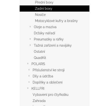
Přední boxy
Zadní boxy
Nosiče
Motocyklové kufry a brašny
Oleje a maziva
Držáky nářadí
Pneumatiky a ráfky
Tažná zařízení a navijáky
Ostatní
QuadKit
POLARIS
Příslušenství ke stroji
Díly a údržba
Doplňky a oblečení
KELLFRI
Vybavení pro čtyřkolku
Zahrada