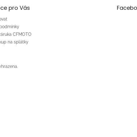
ce pro Vás
Facebo
ovat
 podmínky
 záruka CFMOTO
up na splátky
yhrazena.