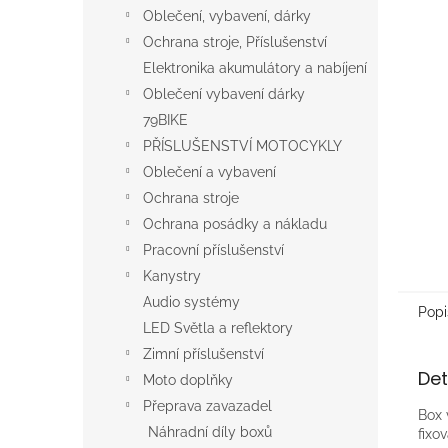
n
Oblečení, vybavení, dárky
e
Ochrana stroje, Příslušenství
l
Elektronika akumulátory a nabíjení
Oblečení vybavení dárky
79BIKE
PŘÍSLUŠENSTVÍ MOTOCYKLY
Oblečení a vybavení
Ochrana stroje
Ochrana posádky a nákladu
Pracovní příslušenství
Kanystry
Audio systémy
Popi
LED Světla a reflektory
Zimní příslušenství
Det
Moto doplňky
Přeprava zavazadel
Box 
Náhradní díly boxů
fixo