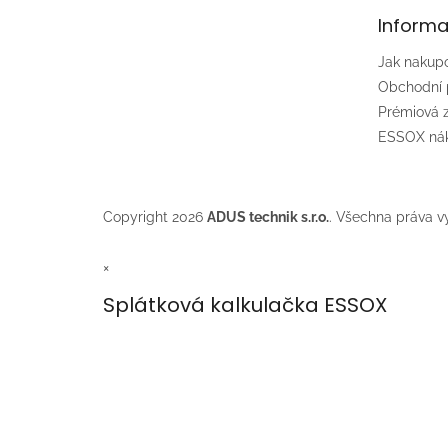
t
Informa
í
Jak nakup
Obchodní
Prémiová
ESSOX nák
Copyright 2026
ADUS technik s.r.o.
. Všechna práva v
×
Splátková kalkulačka ESSOX