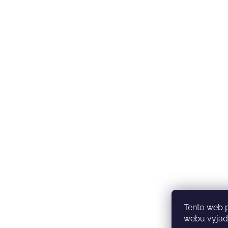
Tento web 
webu vyjadř