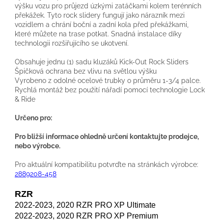
výšku vozu pro průjezd úzkými zatáčkami kolem terénních
překážek. Tyto rock slidery fungují jako nárazník mezi
vozidlem a chrání boční a zadní kola před překážkami,
které můžete na trase potkat. Snadná instalace díky
technologii rozšiřujícího se ukotvení.
Obsahuje jednu (1) sadu kluzáků Kick-Out Rock Sliders
Špičková ochrana bez vlivu na světlou výšku
Vyrobeno z odolné ocelové trubky o průměru 1-3/4 palce.
Rychlá montáž bez použití nářadí pomocí technologie Lock
& Ride
Určeno pro:
Pro bližší informace ohledně určení kontaktujte prodejce,
nebo výrobce.
Pro aktuální kompatibilitu potvrďte na stránkách výrobce:
2889208-458
RZR
2022-2023, 2020 RZR PRO XP Ultimate
2022-2023, 2020 RZR PRO XP Premium