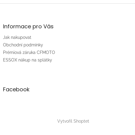
Z
á
p
a
Informace pro Vás
t
Jak nakupovat
í
Obchodní podmínky
Prémiová záruka CFMOTO
ESSOX nákup na splátky
Facebook
Vytvořil Shoptet