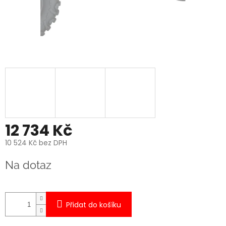
12 734 Kč
10 524 Kč bez DPH
Měrná
Na dotaz
cena:
Přidat do košíku