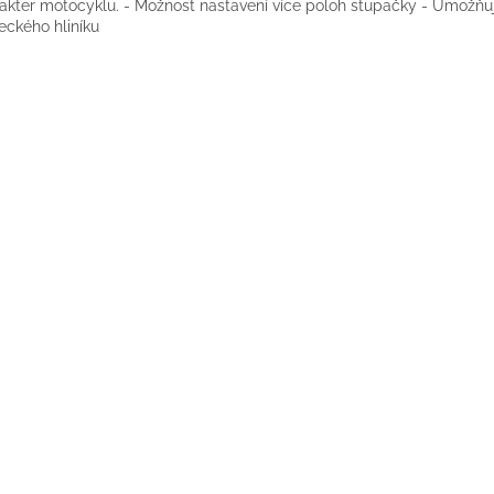
akter motocyklu. - Možnost nastavení více poloh stupačky - Umožňu
teckého hliníku