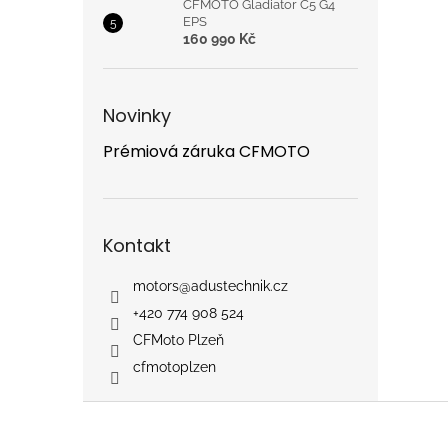
CFMOTO Gladiator C5 G4
EPS
160 990 Kč
Novinky
Prémiová záruka CFMOTO
Kontakt
motors
@
adustechnik.cz
+420 774 908 524
CFMoto Plzeň
cfmotoplzen
Z
á