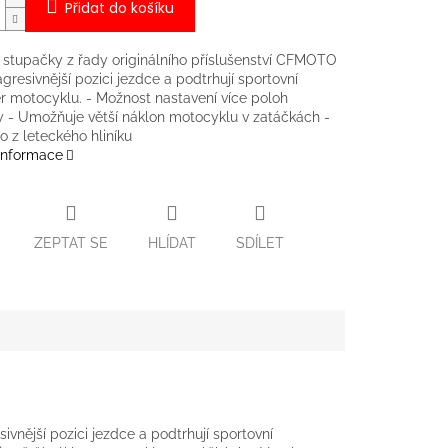
Přidat do košíku
stupačky z řady originálního příslušenství CFMOTO
 agresivnější pozici jezdce a podtrhují sportovní
r motocyklu. - Možnost nastavení více poloh
 - Umožňuje větší náklon motocyklu v zatáčkách -
 z leteckého hliníku
 informace
ZEPTAT SE
HLÍDAT
SDÍLET
ivnější pozici jezdce a podtrhují sportovní