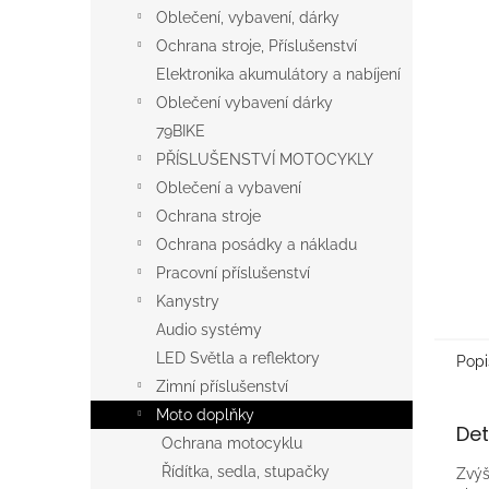
n
Oblečení, vybavení, dárky
e
Ochrana stroje, Příslušenství
l
Elektronika akumulátory a nabíjení
Oblečení vybavení dárky
79BIKE
PŘÍSLUŠENSTVÍ MOTOCYKLY
Oblečení a vybavení
Ochrana stroje
Ochrana posádky a nákladu
Pracovní příslušenství
Kanystry
Audio systémy
LED Světla a reflektory
Popi
Zimní příslušenství
Moto doplňky
Det
Ochrana motocyklu
Řídítka, sedla, stupačky
Zvýš