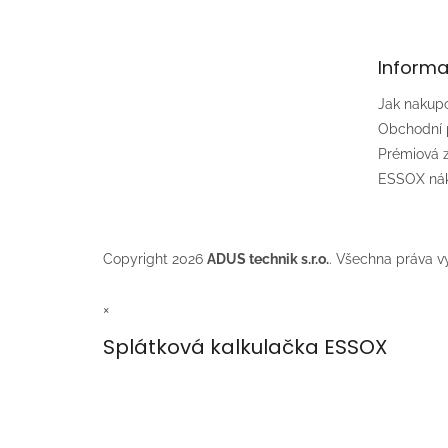
p
a
t
Informa
í
Jak nakup
Obchodní
Prémiová
ESSOX nák
Copyright 2026
ADUS technik s.r.o.
. Všechna práva v
×
Splátková kalkulačka ESSOX