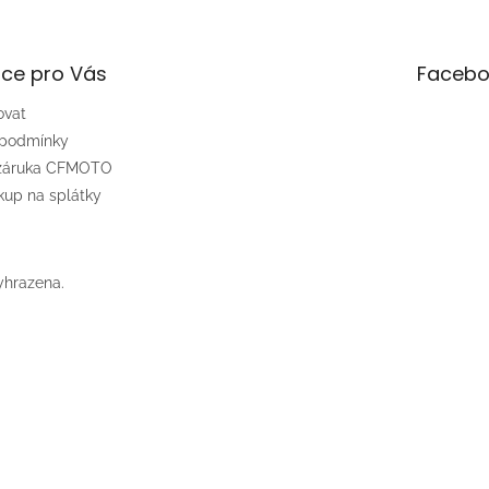
ce pro Vás
Facebo
ovat
 podmínky
 záruka CFMOTO
up na splátky
yhrazena.