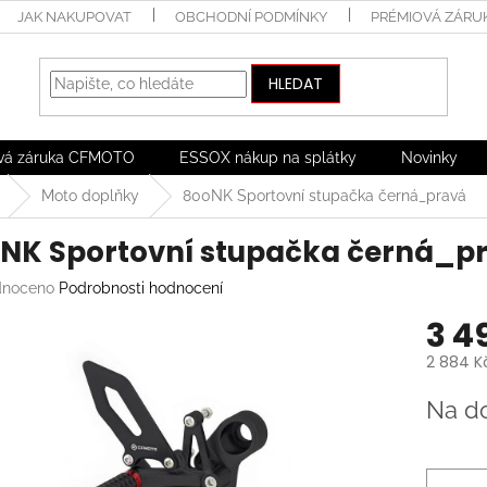
JAK NAKUPOVAT
OBCHODNÍ PODMÍNKY
PRÉMIOVÁ ZÁRU
HLEDAT
vá záruka CFMOTO
ESSOX nákup na splátky
Novinky
Moto doplňky
800NK Sportovní stupačka černá_pravá
NK Sportovní stupačka černá_p
né
noceno
Podrobnosti hodnocení
ení
3 4
tu
2 884 K
Měrná
Na d
cena:
ek.