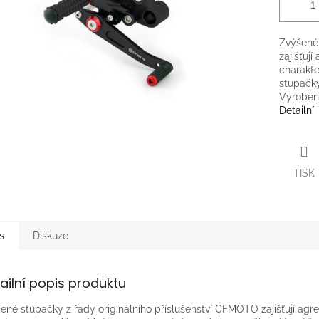
Zvýšené 
zajišťují
charakte
stupačky
Vyrobeno
Detailní
TISK
s
Diskuze
ailní popis produktu
ené stupačky z řady originálního příslušenství CFMOTO zajišťují agres