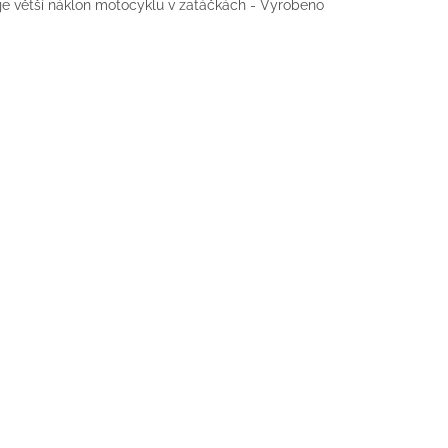
je větší náklon motocyklu v zatáčkách - Vyrobeno