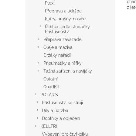
char
Plexi
z le
Přeprava a údržba
Kufry, brašny, nosiče
Řídítka sedla stupačky,
Příslušenství
Přeprava zavazadel
Oleje a maziva
Držáky nářadí
Pneumatiky a ráfky
Tažná zařízení a navijáky
Ostatní
QuadKit
POLARIS
Příslušenství ke stroji
Díly a údržba
Doplňky a oblečení
KELLFRI
Vybavení pro čtyřkolku