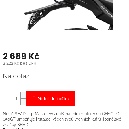
2 689 Kč
2 222 Kč bez DPH
Měrná
Na dotaz
cena:
Přidat do košíku
Nosič SHAD Top Master vyvinutý na míru motocyklu CFMOTO
650GT umožňuje instalaci všech typů vrchních kufrů španělské
značky SHAD.