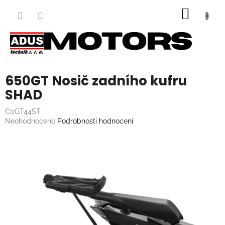
Přejít
NÁKUP
na
obsah
KOŠÍK
650GT Nosič zadního kufru
SHAD
C0GT44ST
Průměrné
Neohodnoceno
Podrobnosti hodnocení
hodnocení
produktu
je
0,0
z
5
hvězdiček.