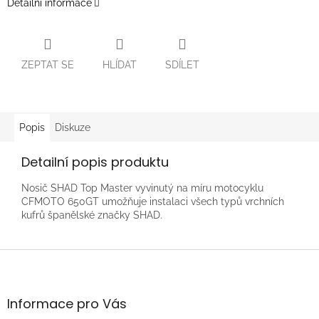
Detailní informace
ZEPTAT SE
HLÍDAT
SDÍLET
Popis
Diskuze
Detailní popis produktu
Nosič SHAD Top Master vyvinutý na míru motocyklu
CFMOTO 650GT umožňuje instalaci všech typů vrchních
kufrů španělské značky SHAD.
Z
á
p
a
Informace pro Vás