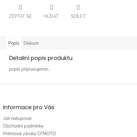
ZEPTAT SE
HLÍDAT
SDÍLET
Popis
Diskuze
Detailní popis produktu
popis připravujeme...
Z
á
p
a
Informace pro Vás
t
Jak nakupovat
í
Obchodní podmínky
Prémiová záruka CFMOTO