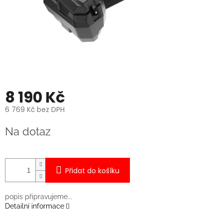
8 190 Kč
6 769 Kč bez DPH
Měrná
Na dotaz
cena:
Přidat do košíku
popis připravujeme...
Detailní informace