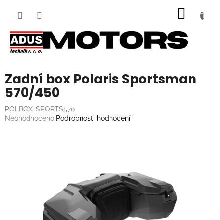
Přejít
NÁKUP
na
obsah
KOŠÍK
Zadní box Polaris Sportsman
570/450
POLBOX-SPORTS570
Průměrné
Neohodnoceno
Podrobnosti hodnocení
hodnocení
produktu
je
0,0
z
5
hvězdiček.