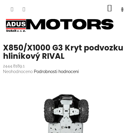
Přejít
NÁKUP
na
obsah
KOŠÍK
X850/X1000 G3 Kryt podvozku
hliníkový RIVAL
2444.8189.1
Průměrné
Neohodnoceno
Podrobnosti hodnocení
hodnocení
produktu
je
0,0
z
5
hvězdiček.