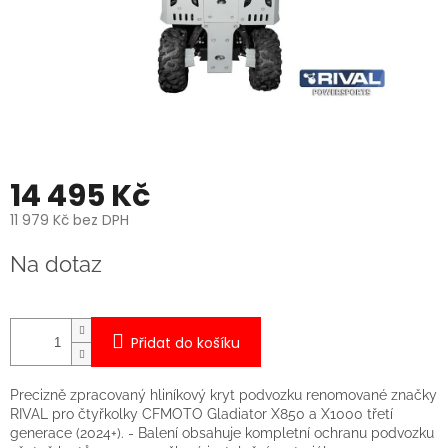
14 495 Kč
11 979 Kč bez DPH
Měrná
Na dotaz
cena:
Přidat do košíku
Precizně zpracovaný hliníkový kryt podvozku renomované značky
RIVAL pro čtyřkolky CFMOTO Gladiator X850 a X1000 třetí
generace (2024+). - Balení obsahuje kompletní ochranu podvozku