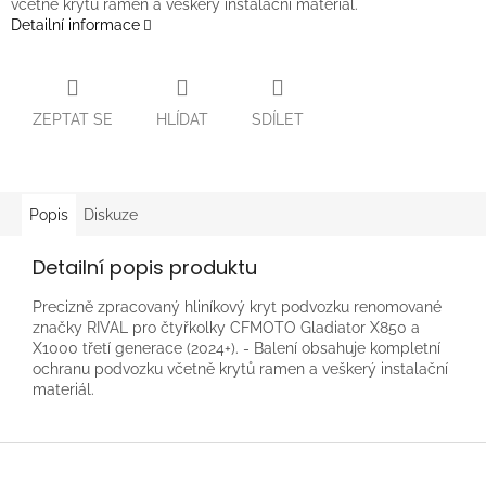
včetně krytů ramen a veškerý instalační materiál.
Detailní informace
ZEPTAT SE
HLÍDAT
SDÍLET
Popis
Diskuze
Detailní popis produktu
Precizně zpracovaný hliníkový kryt podvozku renomované
značky RIVAL pro čtyřkolky CFMOTO Gladiator X850 a
X1000 třetí generace (2024+). - Balení obsahuje kompletní
ochranu podvozku včetně krytů ramen a veškerý instalační
materiál.
Z
á