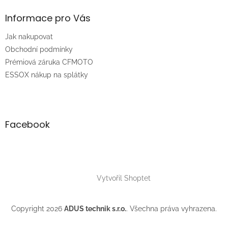
p
a
Informace pro Vás
t
Jak nakupovat
í
Obchodní podmínky
Prémiová záruka CFMOTO
ESSOX nákup na splátky
Facebook
Vytvořil Shoptet
Copyright 2026
ADUS technik s.r.o.
. Všechna práva vyhrazena.