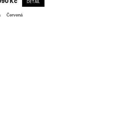
990 Kč
DETAIL
á
Červená