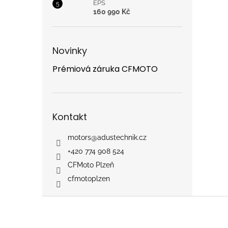
EPS
160 990 Kč
Novinky
Prémiová záruka CFMOTO
Kontakt
motors
@
adustechnik.cz
+420 774 908 524
CFMoto Plzeň
cfmotoplzen
Z
á
p