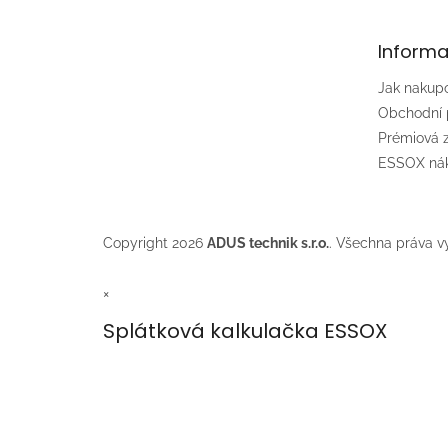
a
t
Informa
í
Jak nakup
Obchodní
Prémiová
ESSOX nák
Copyright 2026
ADUS technik s.r.o.
. Všechna práva v
×
Splátková kalkulačka ESSOX