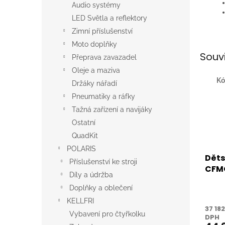
Audio systémy
LED Světla a reflektory
Zimní příslušenství
Moto doplňky
Souv
Přeprava zavazadel
Oleje a maziva
Kó
Držáky nářadí
Pneumatiky a ráfky
Tažná zařízení a navijáky
Ostatní
QuadKit
POLARIS
Děts
Příslušenství ke stroji
CFMO
Díly a údržba
Doplňky a oblečení
KELLFRI
37 18
Vybavení pro čtyřkolku
DPH