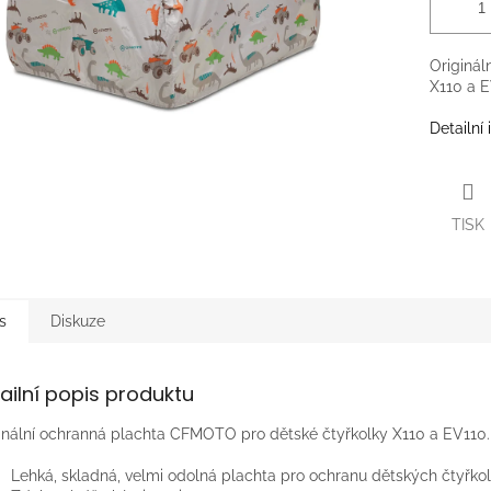
Originál
X110 a E
Detailní
TISK
s
Diskuze
ailní popis produktu
inální ochranná plachta CFMOTO pro dětské čtyřkolky X110 a EV110.
Lehká, skladná, velmi odolná plachta pro ochranu dětských čtyřko