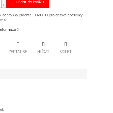
Přidat do košíku
ní ochranná plachta CFMOTO pro dětské čtyřkolky
V110.
 informace
ZEPTAT SE
HLÍDAT
SDÍLET
lek