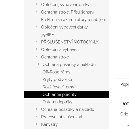
n
Oblečení, vybavení, dárky
e
Ochrana stroje, Příslušenství
l
Elektronika akumulátory a nabíjení
Oblečení vybavení dárky
79BIKE
PŘÍSLUŠENSTVÍ MOTOCYKLY
Oblečení a vybavení
Ochrana stroje
Ochrana posádky a nákladu
Off-Road rámy
Kryty podvozku
Popi
Rozšiřovací lemy
Ochranné plachty
Ostatní doplňky
Det
Ochrana posádky a nákladu
Orig
Pracovní příslušenství
Kanystry