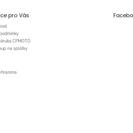
ce pro Vás
Facebo
ovat
 podmínky
 záruka CFMOTO
up na splátky
yhrazena.