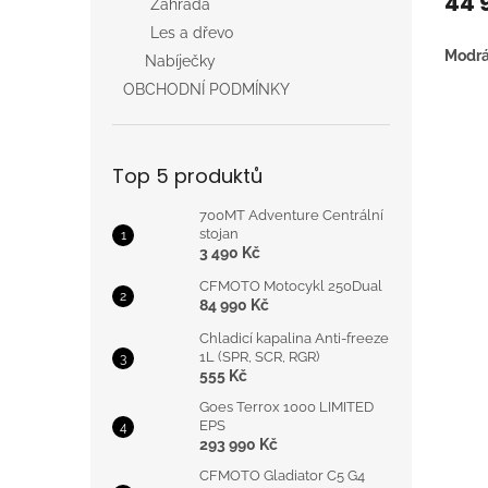
44 
Zahrada
Les a dřevo
Modr
Nabíječky
OBCHODNÍ PODMÍNKY
Top 5 produktů
700MT Adventure Centrální
stojan
3 490 Kč
CFMOTO Motocykl 250Dual
84 990 Kč
Chladicí kapalina Anti-freeze
1L (SPR, SCR, RGR)
555 Kč
Goes Terrox 1000 LIMITED
EPS
293 990 Kč
CFMOTO Gladiator C5 G4