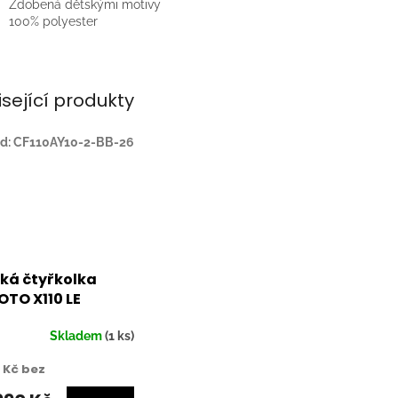
Zdobená dětskými motivy
100% polyester
isející produkty
d:
CF110AY10-2-BB-26
ká čtyřkolka
TO X110 LE
Skladem
(1 ks)
2 Kč bez