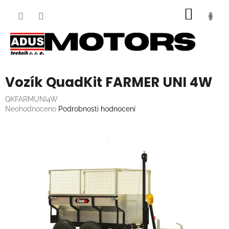
Přejít
NÁKUP
na
obsah
KOŠÍK
Vozík QuadKit FARMER UNI 4W
QKFARMUNI4W
Průměrné
Neohodnoceno
Podrobnosti hodnocení
hodnocení
produktu
je
0,0
z
5
hvězdiček.