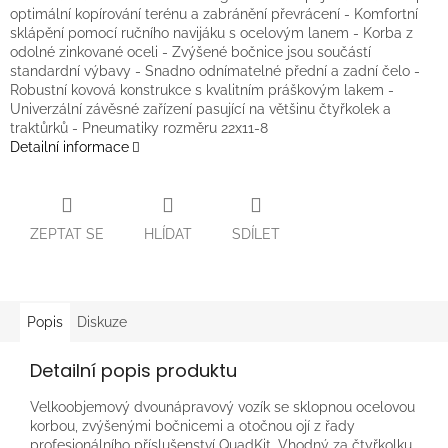
optimální kopírování terénu a zabránění převrácení - Komfortní
sklápění pomocí ručního navijáku s ocelovým lanem - Korba z
odolné zinkované oceli - Zvýšené bočnice jsou součástí
standardní výbavy - Snadno odnímatelné přední a zadní čelo -
Robustní kovová konstrukce s kvalitním práškovým lakem -
Univerzální závěsné zařízení pasující na většinu čtyřkolek a
traktůrků - Pneumatiky rozměru 22x11-8
Detailní informace
ZEPTAT SE
HLÍDAT
SDÍLET
Popis
Diskuze
Detailní popis produktu
Velkoobjemový dvounápravový vozík se sklopnou ocelovou
korbou, zvýšenými bočnicemi a otočnou ojí z řady
profesionálního příslušenství QuadKit. Vhodný za čtyřkolku,