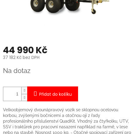
44 990 Kč
37 182 Kč bez DPH
Měrná
Na dotaz
cena:
Přidat do košíku
Velkoobjemový dvounápravový vozík se sklopnou ocelovou
korbou, zvýšenými bočnicemi a otočnou ojí z řady
profesionálního příslušenství QuadKit. Vhodný za čtyřkolku, UTV,
SSV i traktůrek pro pracovní nasazení například na farmě, v lese
nebo na stavbě. Nosnost 1000 kg. - Otočné spojovací zařízení pro