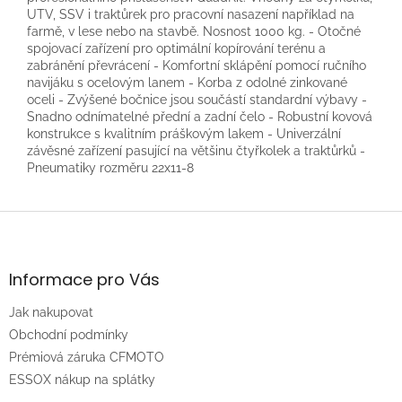
UTV, SSV i traktůrek pro pracovní nasazení například na
farmě, v lese nebo na stavbě. Nosnost 1000 kg. - Otočné
spojovací zařízení pro optimální kopírování terénu a
zabránění převrácení - Komfortní sklápění pomocí ručního
navijáku s ocelovým lanem - Korba z odolné zinkované
oceli - Zvýšené bočnice jsou součástí standardní výbavy -
Snadno odnímatelné přední a zadní čelo - Robustní kovová
konstrukce s kvalitním práškovým lakem - Univerzální
závěsné zařízení pasující na většinu čtyřkolek a traktůrků -
Pneumatiky rozměru 22x11-8
Z
á
p
a
Informace pro Vás
t
Jak nakupovat
í
Obchodní podmínky
Prémiová záruka CFMOTO
ESSOX nákup na splátky