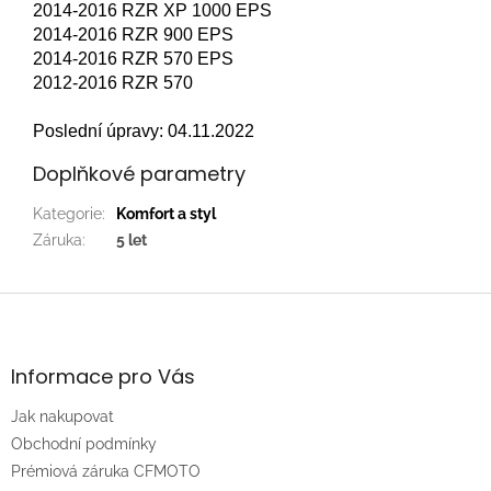
2014-2016 RZR XP 1000 EPS
2014-2016 RZR 900 EPS
2014-2016 RZR 570 EPS
2012-2016 RZR 570
Poslední úpravy: 04.11.2022
Doplňkové parametry
Kategorie
:
Komfort a styl
Záruka
:
5 let
Z
á
p
a
Informace pro Vás
t
Jak nakupovat
í
Obchodní podmínky
Prémiová záruka CFMOTO