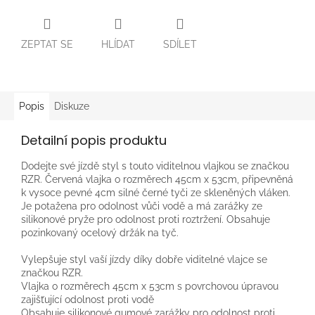
ZEPTAT SE
HLÍDAT
SDÍLET
Popis
Diskuze
Detailní popis produktu
Dodejte své jízdě styl s touto viditelnou vlajkou se značkou
RZR. Červená vlajka o rozměrech 45cm x 53cm, připevněná
k vysoce pevné 4cm silné černé tyči ze skleněných vláken.
Je potažena pro odolnost vůči vodě a má zarážky ze
silikonové pryže pro odolnost proti roztržení. Obsahuje
pozinkovaný ocelový držák na tyč.
Vylepšuje styl vaší jízdy díky dobře viditelné vlajce se
značkou RZR.
Vlajka o rozměrech 45cm x 53cm s povrchovou úpravou
zajišťující odolnost proti vodě
Obsahuje silikonové gumové zarážky pro odolnost proti