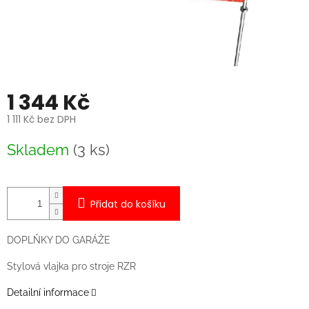
1 344 Kč
1 111 Kč bez DPH
Měrná
Skladem
(3 ks)
cena:
Přidat do košíku
DOPLŇKY DO GARÁŽE
Stylová vlajka pro stroje RZR
Detailní informace