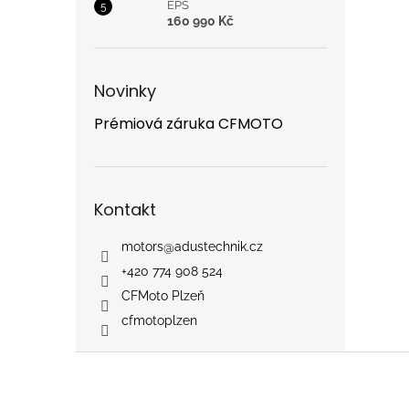
EPS
160 990 Kč
Novinky
Prémiová záruka CFMOTO
Kontakt
motors
@
adustechnik.cz
+420 774 908 524
CFMoto Plzeň
cfmotoplzen
Z
á
p