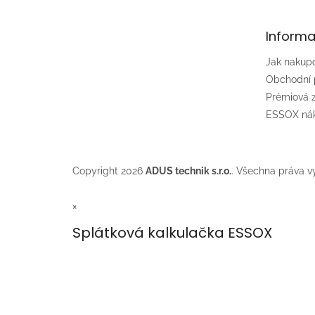
a
t
Informa
í
Jak nakup
Obchodní
Prémiová
ESSOX nák
Copyright 2026
ADUS technik s.r.o.
. Všechna práva v
×
Splátková kalkulačka ESSOX