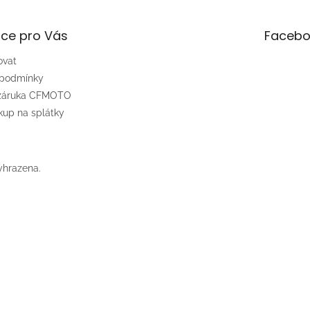
ce pro Vás
Facebo
ovat
 podmínky
 záruka CFMOTO
up na splátky
yhrazena.