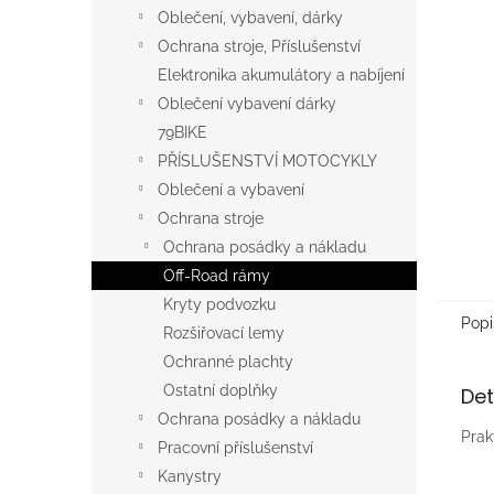
n
Oblečení, vybavení, dárky
e
Ochrana stroje, Příslušenství
l
Elektronika akumulátory a nabíjení
Oblečení vybavení dárky
79BIKE
PŘÍSLUŠENSTVÍ MOTOCYKLY
Oblečení a vybavení
Ochrana stroje
Ochrana posádky a nákladu
Off-Road rámy
Kryty podvozku
Popi
Rozšiřovací lemy
Ochranné plachty
Ostatní doplňky
Det
Ochrana posádky a nákladu
Prak
Pracovní příslušenství
Kanystry