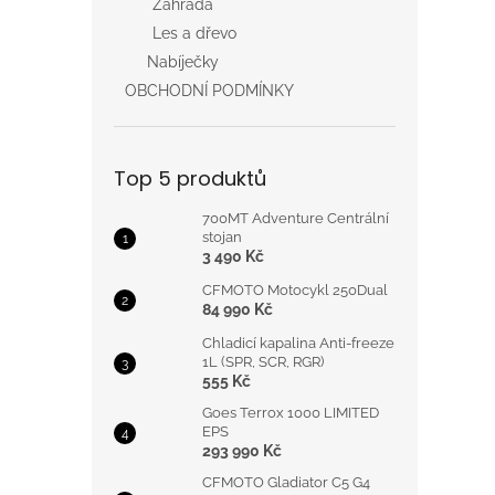
Zahrada
Les a dřevo
Nabíječky
OBCHODNÍ PODMÍNKY
Top 5 produktů
700MT Adventure Centrální
stojan
3 490 Kč
CFMOTO Motocykl 250Dual
84 990 Kč
Chladicí kapalina Anti-freeze
1L (SPR, SCR, RGR)
555 Kč
Goes Terrox 1000 LIMITED
EPS
293 990 Kč
CFMOTO Gladiator C5 G4