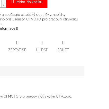
Přidat do košíku
ý a současně estetický doplněk z nabídky
ního příslušenství CFMOTO pro pracovní čtřykolku
0.
 informace
ZEPTAT SE
HLÍDAT
SDÍLET
nství CFMOTO pro pracovní čtřykolku UTV1000.