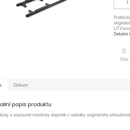
Praktick
originál
UTV100
Detailní
TISK
s
Diskuze
ailní popis produktu
tický a současně estetický doplněk z nabídky originálního přísluše