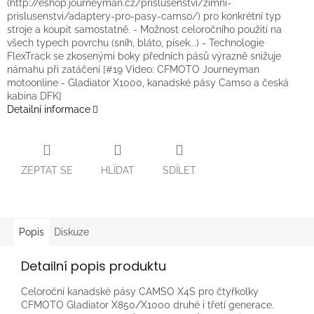
(http://eshop.journeyman.cz/prislusenstvi/zimni-
prislusenstvi/adaptery-pro-pasy-camso/) pro konkrétní typ
stroje a koupit samostatně. - Možnost celoročního použití na
všech typech povrchu (sníh, bláto, písek...) - Technologie
FlexTrack se zkosenými boky předních pásů výrazně snižuje
námahu při zatáčení [#19 Video: CFMOTO Journeyman
motoonline - Gladiator X1000, kanadské pásy Camso a česká
kabina DFK]
Detailní informace
ZEPTAT SE
HLÍDAT
SDÍLET
Popis
Diskuze
Detailní popis produktu
Celoroční kanadské pásy CAMSO X4S pro čtyřkolky
CFMOTO Gladiator X850/X1000 druhé i třetí generace.