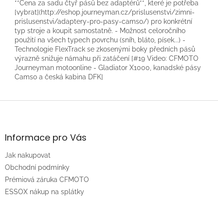
**Cena za sadu čtyř pásů bez adaptérů**, které je potřeba
[vybrat](http://eshop.journeyman.cz/prislusenstvi/zimni-
prislusenstvi/adaptery-pro-pasy-camso/) pro konkrétní
typ stroje a koupit samostatně. - Možnost celoročního
použití na všech typech povrchu (sníh, bláto, písek...) -
Technologie FlexTrack se zkosenými boky předních pásů
výrazně snižuje námahu při zatáčení [#19 Video: CFMOTO
Journeyman motoonline - Gladiator X1000, kanadské pásy
Camso a česká kabina DFK]
Z
á
p
a
Informace pro Vás
t
Jak nakupovat
í
Obchodní podmínky
Prémiová záruka CFMOTO
ESSOX nákup na splátky