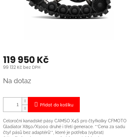
119 950 Kč
99 132 Kč bez DPH
Měrná
Na dotaz
cena:
Přidat do košíku
Celoroční kanadské pásy CAMSO X4S pro čtyřkolky CFMOTO
Gladiator X850/X1000 druhé i třetí generace. **Cena za sadu
čtyř pásů bez adaptérů**, které je potřeba [vybrat]