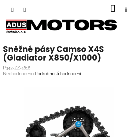
Přejít
NÁKUP
na
obsah
KOŠÍK
Sněžné pásy Camso X4S
(Gladiator X850/X1000)
P342-ZZ-1818
Průměrné
Neohodnoceno
Podrobnosti hodnocení
hodnocení
produktu
je
0,0
z
5
hvězdiček.