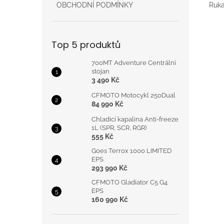
Ruka
OBCHODNÍ PODMÍNKY
Top 5 produktů
700MT Adventure Centrální
stojan
3 490 Kč
CFMOTO Motocykl 250Dual
84 990 Kč
Chladicí kapalina Anti-freeze
1L (SPR, SCR, RGR)
555 Kč
Goes Terrox 1000 LIMITED
EPS
293 990 Kč
CFMOTO Gladiator C5 G4
EPS
160 990 Kč