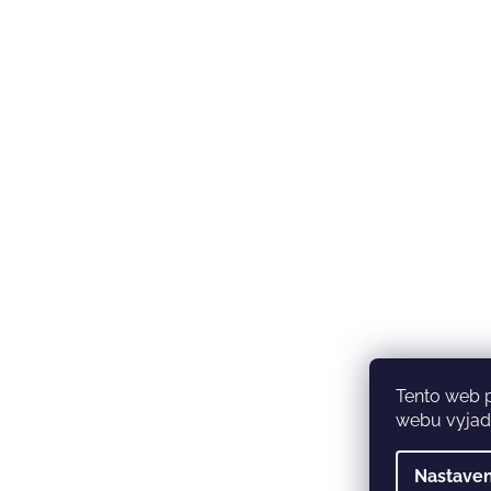
Tento web 
webu vyjadř
Nastaven