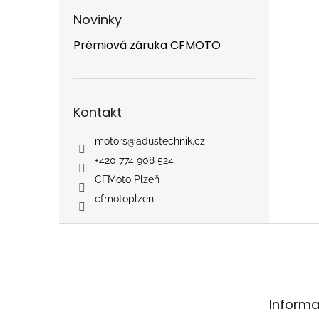
Novinky
Prémiová záruka CFMOTO
Kontakt
motors
@
adustechnik.cz
+420 774 908 524
CFMoto Plzeň
cfmotoplzen
Z
á
p
a
t
Informa
í