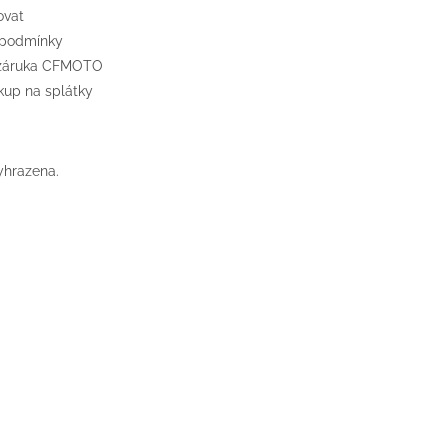
ovat
 podmínky
 záruka CFMOTO
up na splátky
yhrazena.