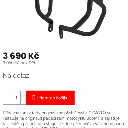
3 690 Kč
3 050 Kč bez DPH
Měrná
Na dotaz
cena:
Přidat do košíku
Přídavný rám z řady originálního příslušenství CFMOTO se
instaluje na originální padací rám motocyklu 800MT a zajišťuje
tak ještě lepší ochranu stroje i jezdce při manévrování nebo pádu.