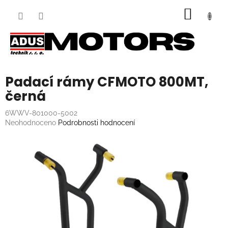
Přejít
NÁKUP
na
obsah
KOŠÍK
Padací rámy CFMOTO 800MT,
černá
6WWV-801000-5002
Průměrné
Neohodnoceno
Podrobnosti hodnocení
hodnocení
produktu
je
0,0
z
5
hvězdiček.