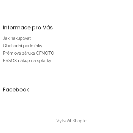
Z
á
p
a
Informace pro Vás
t
Jak nakupovat
í
Obchodní podmínky
Prémiová záruka CFMOTO
ESSOX nákup na splátky
Facebook
Vytvořil Shoptet