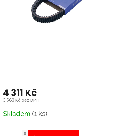
4 311 Kč
3 563 Kč bez DPH
Měrná
Skladem
(1 ks)
cena: