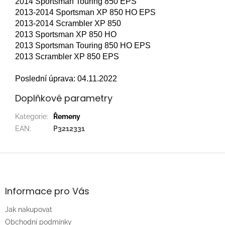
2014 Sportsman Touring 850 EPS
2013-2014 Sportsman XP 850 HO EPS
2013-2014 Scrambler XP 850
2013 Sportsman XP 850 HO
2013 Sportsman Touring 850 HO EPS
2013 Scrambler XP 850 EPS
Poslední úprava: 04.11.2022
Doplňkové parametry
Kategorie
:
Řemeny
EAN
:
P3212331
Z
á
p
a
Informace pro Vás
t
Jak nakupovat
í
Obchodní podmínky