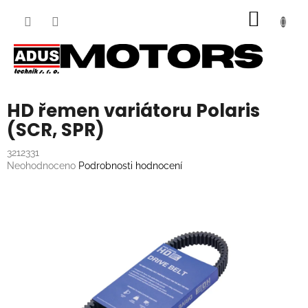
Přejít
NÁKUP
na
obsah
KOŠÍK
HD řemen variátoru Polaris
(SCR, SPR)
3212331
Průměrné
Neohodnoceno
Podrobnosti hodnocení
hodnocení
produktu
je
0,0
z
5
hvězdiček.