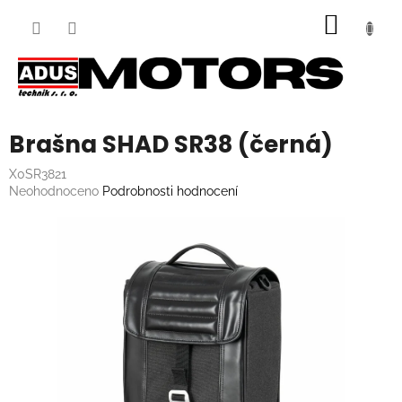
Přejít
NÁKUP
na
obsah
KOŠÍK
Brašna SHAD SR38 (černá)
X0SR3821
Průměrné
Neohodnoceno
Podrobnosti hodnocení
hodnocení
produktu
je
0,0
z
5
hvězdiček.