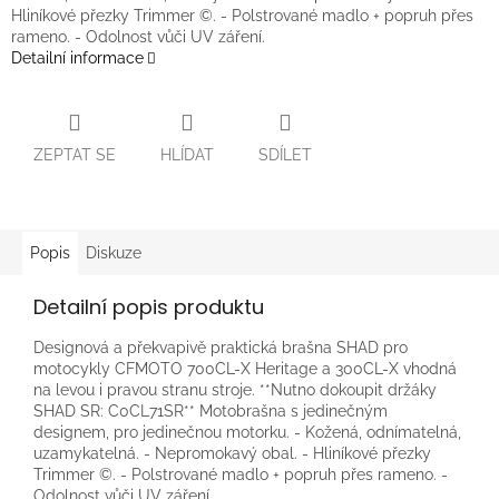
Hliníkové přezky Trimmer ©. - Polstrované madlo + popruh přes
rameno. - Odolnost vůči UV záření.
Detailní informace
ZEPTAT SE
HLÍDAT
SDÍLET
Popis
Diskuze
Detailní popis produktu
Designová a překvapivě praktická brašna SHAD pro
motocykly CFMOTO 700CL-X Heritage a 300CL-X vhodná
na levou i pravou stranu stroje. **Nutno dokoupit držáky
SHAD SR: C0CL71SR** Motobrašna s jedinečným
designem, pro jedinečnou motorku. - Kožená, odnímatelná,
uzamykatelná. - Nepromokavý obal. - Hliníkové přezky
Trimmer ©. - Polstrované madlo + popruh přes rameno. -
Odolnost vůči UV záření.