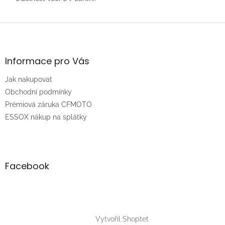
Z
á
p
a
Informace pro Vás
t
Jak nakupovat
í
Obchodní podmínky
Prémiová záruka CFMOTO
ESSOX nákup na splátky
Facebook
Vytvořil Shoptet