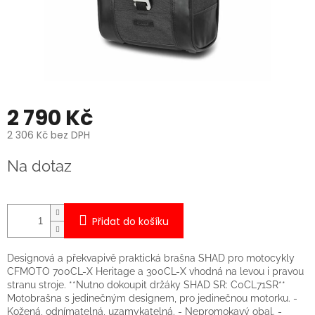
2 790 Kč
2 306 Kč bez DPH
Měrná
Na dotaz
cena:
Přidat do košíku
Designová a překvapivě praktická brašna SHAD pro motocykly
CFMOTO 700CL-X Heritage a 300CL-X vhodná na levou i pravou
stranu stroje. **Nutno dokoupit držáky SHAD SR: C0CL71SR**
Motobrašna s jedinečným designem, pro jedinečnou motorku. -
Kožená, odnímatelná, uzamykatelná. - Nepromokavý obal. -