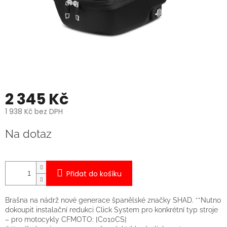
2 345 Kč
1 938 Kč bez DPH
Měrná
Na dotaz
cena:
Přidat do košíku
Brašna na nádrž nové generace španělské značky SHAD. **Nutno
dokoupit instalační redukci Click System pro konkrétní typ stroje
– pro motocykly CFMOTO: [C010CS]