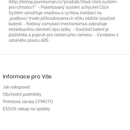
(http://eshop.journeyman.cz/produkt/shad-click-system-
pro-cfmoto/)** - Patentovaný systém uchycení Click
Systém umožňuje snadnou a rychlou instalaci na
„podkovu“ trvale přišroubovanou k víčku nádrže (součást
balení). - Kódový zamykací mechanismus zabraňuje
nežádoucímu otevření zipu tašky. - Součástí balení je
pláštěnka a popruh pro nošení přes rameno. - Vyrobeno z
odolného plastu ABS.
Z
á
p
a
Informace pro Vás
t
Jak nakupovat
í
Obchodní podmínky
Prémiová záruka CFMOTO
ESSOX nákup na splátky