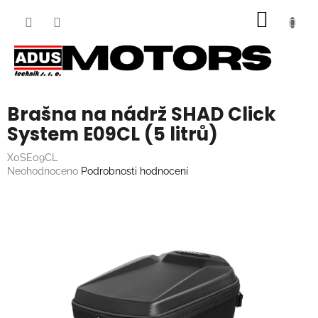
Přejít
NÁKUP
na
obsah
KOŠÍK
Brašna na nádrž SHAD Click
System E09CL (5 litrů)
X0SE09CL
Průměrné
Neohodnoceno
Podrobnosti hodnocení
hodnocení
produktu
je
0,0
z
5
hvězdiček.