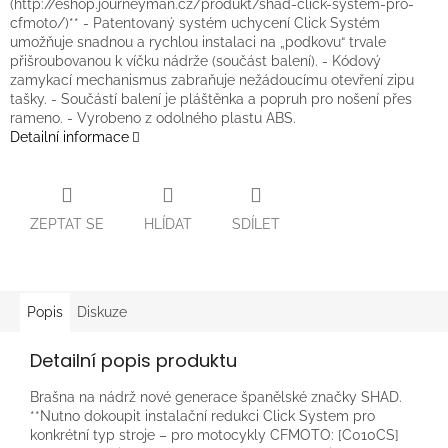
(http://eshop.journeyman.cz/produkt/shad-click-system-pro-
cfmoto/)** - Patentovaný systém uchycení Click Systém
umožňuje snadnou a rychlou instalaci na „podkovu“ trvale
přišroubovanou k víčku nádrže (součást balení). - Kódový
zamykací mechanismus zabraňuje nežádoucímu otevření zipu
tašky. - Součástí balení je pláštěnka a popruh pro nošení přes
rameno. - Vyrobeno z odolného plastu ABS.
Detailní informace
ZEPTAT SE
HLÍDAT
SDÍLET
Popis
Diskuze
Detailní popis produktu
Brašna na nádrž nové generace španělské značky SHAD.
**Nutno dokoupit instalační redukci Click System pro
konkrétní typ stroje – pro motocykly CFMOTO: [C010CS]