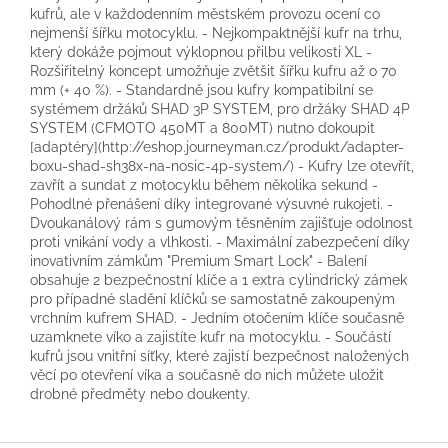
kufrů, ale v každodenním městském provozu ocení co
nejmenší šířku motocyklu. - Nejkompaktnější kufr na trhu,
který dokáže pojmout výklopnou přilbu velikosti XL -
Rozšiřitelný koncept umožňuje zvětšit šířku kufru až o 70
mm (+ 40 %). - Standardně jsou kufry kompatibilní se
systémem držáků SHAD 3P SYSTEM, pro držáky SHAD 4P
SYSTEM (CFMOTO 450MT a 800MT) nutno dokoupit
[adaptéry](http://eshop.journeyman.cz/produkt/adapter-
boxu-shad-sh38x-na-nosic-4p-system/) - Kufry lze otevřít,
zavřít a sundat z motocyklu během několika sekund -
Pohodlné přenášení díky integrované výsuvné rukojeti. -
Dvoukanálový rám s gumovým těsněním zajišťuje odolnost
proti vnikání vody a vlhkosti. - Maximální zabezpečení díky
inovativním zámkům "Premium Smart Lock" - Balení
obsahuje 2 bezpečnostní klíče a 1 extra cylindrický zámek
pro případné sladění klíčků se samostatně zakoupeným
vrchním kufrem SHAD. - Jedním otočením klíče současně
uzamknete víko a zajistíte kufr na motocyklu. - Součástí
kufrů jsou vnitřní síťky, které zajistí bezpečnost naložených
věcí po otevření víka a současně do nich můžete uložit
drobné předměty nebo doukenty.