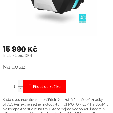
15 990 Kč
13 215 Kč bez DPH
Měrná
Na dotaz
cena:
Přidat do košíku
Sada dvou inovativních rozšířitelných kufrů španělské značky
SHAD. Perfektně sedne motocyklům CFMOTO 450MT a 800MT.
Nejkompaktnější kufr na trhu, ktery pojme výklopnou integrální