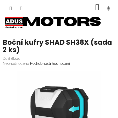
Přejít
NÁKUP
na
obsah
KOŠÍK
Boční kufry SHAD SH38X (sada
2 ks)
D0B38200
Průměrné
Neohodnoceno
Podrobnosti hodnocení
hodnocení
produktu
je
0,0
z
5
hvězdiček.