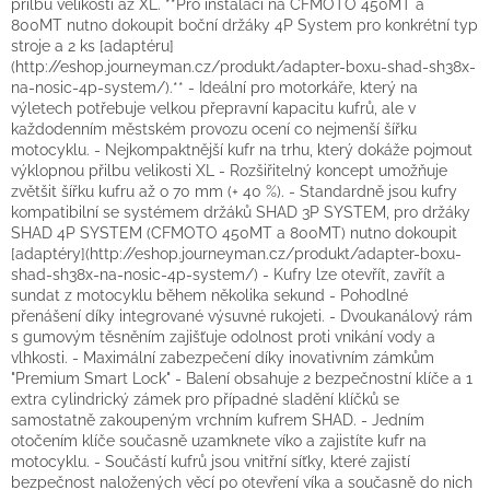
přilbu velikosti až XL. **Pro instalaci na CFMOTO 450MT a
800MT nutno dokoupit boční držáky 4P System pro konkrétní typ
stroje a 2 ks [adaptéru]
(http://eshop.journeyman.cz/produkt/adapter-boxu-shad-sh38x-
na-nosic-4p-system/).** - Ideální pro motorkáře, který na
výletech potřebuje velkou přepravní kapacitu kufrů, ale v
každodenním městském provozu ocení co nejmenší šířku
motocyklu. - Nejkompaktnější kufr na trhu, který dokáže pojmout
výklopnou přilbu velikosti XL - Rozšiřitelný koncept umožňuje
zvětšit šířku kufru až o 70 mm (+ 40 %). - Standardně jsou kufry
kompatibilní se systémem držáků SHAD 3P SYSTEM, pro držáky
SHAD 4P SYSTEM (CFMOTO 450MT a 800MT) nutno dokoupit
[adaptéry](http://eshop.journeyman.cz/produkt/adapter-boxu-
shad-sh38x-na-nosic-4p-system/) - Kufry lze otevřít, zavřít a
sundat z motocyklu během několika sekund - Pohodlné
přenášení díky integrované výsuvné rukojeti. - Dvoukanálový rám
s gumovým těsněním zajišťuje odolnost proti vnikání vody a
vlhkosti. - Maximální zabezpečení díky inovativním zámkům
"Premium Smart Lock" - Balení obsahuje 2 bezpečnostní klíče a 1
extra cylindrický zámek pro případné sladění klíčků se
samostatně zakoupeným vrchním kufrem SHAD. - Jedním
otočením klíče současně uzamknete víko a zajistíte kufr na
motocyklu. - Součástí kufrů jsou vnitřní síťky, které zajistí
bezpečnost naložených věcí po otevření víka a současně do nich