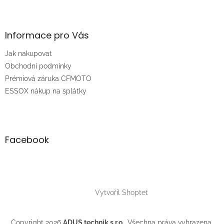
Z
á
p
a
Informace pro Vás
t
Jak nakupovat
í
Obchodní podmínky
Prémiová záruka CFMOTO
ESSOX nákup na splátky
Facebook
Vytvořil Shoptet
Copyright 2026
ADUS technik s.r.o.
. Všechna práva vyhrazena.