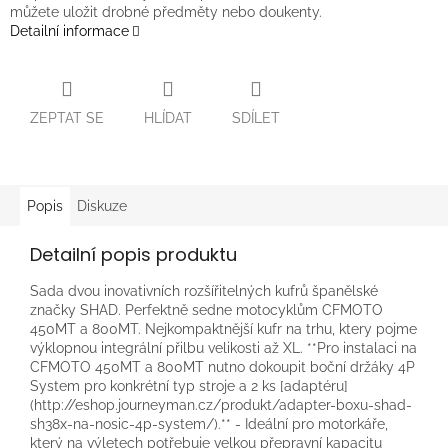
můžete uložit drobné předměty nebo doukenty.
Detailní informace
ZEPTAT SE
HLÍDAT
SDÍLET
Popis
Diskuze
Detailní popis produktu
Sada dvou inovativních rozšířitelných kufrů španělské
značky SHAD. Perfektně sedne motocyklům CFMOTO
450MT a 800MT. Nejkompaktnější kufr na trhu, ktery pojme
výklopnou integrální přilbu velikosti až XL. **Pro instalaci na
CFMOTO 450MT a 800MT nutno dokoupit boční držáky 4P
System pro konkrétní typ stroje a 2 ks [adaptéru]
(http://eshop.journeyman.cz/produkt/adapter-boxu-shad-
sh38x-na-nosic-4p-system/).** - Ideální pro motorkáře,
který na výletech potřebuje velkou přepravní kapacitu