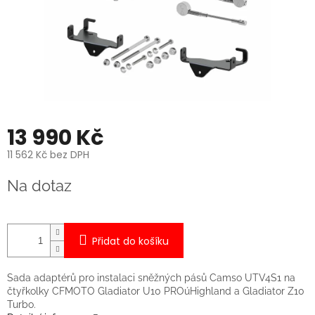
13 990 Kč
11 562 Kč bez DPH
Měrná
Na dotaz
cena:
Přidat do košíku
Sada adaptérů pro instalaci sněžných pásů Camso UTV4S1 na
čtyřkolky CFMOTO Gladiator U10 PROúHighland a Gladiator Z10
Turbo.