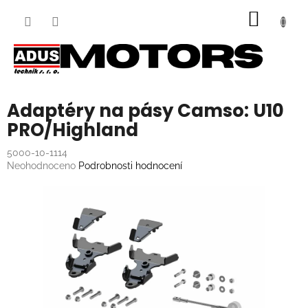
Přejít
NÁKUP
na
obsah
KOŠÍK
Adaptéry na pásy Camso: U10
PRO/Highland
5000-10-1114
Průměrné
Neohodnoceno
Podrobnosti hodnocení
hodnocení
produktu
je
0,0
z
5
hvězdiček.