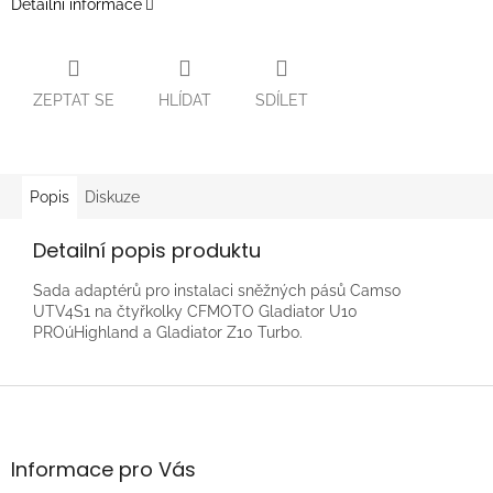
Detailní informace
ZEPTAT SE
HLÍDAT
SDÍLET
Popis
Diskuze
Detailní popis produktu
Sada adaptérů pro instalaci sněžných pásů Camso
UTV4S1 na čtyřkolky CFMOTO Gladiator U10
PROúHighland a Gladiator Z10 Turbo.
Z
á
p
a
Informace pro Vás