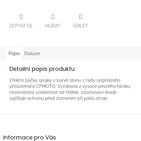
ZEPTAT SE
HLÍDAT
SDÍLET
Popis
Diskuze
Detailní popis produktu
Efektní páčka spojky v barvě titanu z řady originálního
příslušenství CFMOTO. Vyrobená z vysoce pevného hliníku,
nastavitelná vzdálenost od řídítek, zalamovací kloub
zajišťuje ochranu před zlomením při pádu stroje.
Z
á
p
a
Informace pro Vás