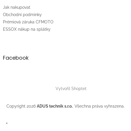
t
Jak nakupovat
í
Obchodní podmínky
Prémiová záruka CFMOTO
ESSOX nákup na splátky
Facebook
Vytvořil Shoptet
Copyright 2026
ADUS technik s.r.o.
. Všechna práva vyhrazena.
×