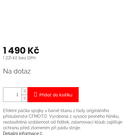
1 490 Kč
1 231 Kč bez DPH
Měrná
Na dotaz
cena:
Přidat do košíku
Efektní páčka spojky v barvě titanu z řady originálního
příslušenství CFMOTO. Vyrobená z vysoce pevného hliníku,
nastavitelná vzdálenost od řídítek, zalamovací kloub zajišťuje
ochranu před zlomením při pádu stroje.
Detailní informace