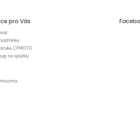
ce pro Vás
Facebo
ovat
 podmínky
 záruka CFMOTO
up na splátky
yhrazena.