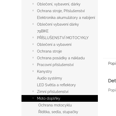
n
Oblečení, vybavení, dárky
e
Ochrana stroje, Příslušenství
l
Elektronika akumulátory a nabíjení
Oblečení vybavení dárky
79BIKE
PŘÍSLUŠENSTVÍ MOTOCYKLY
Oblečení a vybavení
Ochrana stroje
Ochrana posádky a nákladu
Popi
Pracovní příslušenství
Kanystry
Audio systémy
Det
LED Světla a reflektory
Popi
Zimní příslušenství
Moto doplňky
Ochrana motocyklu
Řídítka, sedla, stupačky