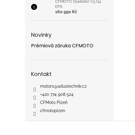
CFMOTO Gladiator C5 G4
EPS
160 990 Kč
Novinky
Prémiová záruka CFMOTO
Kontakt
motors
@
adustechnik.cz
+420 774 908 524
CFMoto Plzeň
cfmotoplzen
Z
á