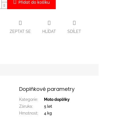
Přidat do košíku
ZEPTAT SE
HLÍDAT
SDÍLET
Doplňkové parametry
Kategorie
:
Moto doplňky
Záruka
:
5 let
Hmotnost
:
4 kg