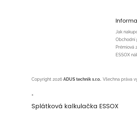
p
a
t
Informa
í
Jak nakup
Obchodní
Prémiová
ESSOX nák
Copyright 2026
ADUS technik s.r.o.
. Všechna práva v
×
Splátková kalkulačka ESSOX