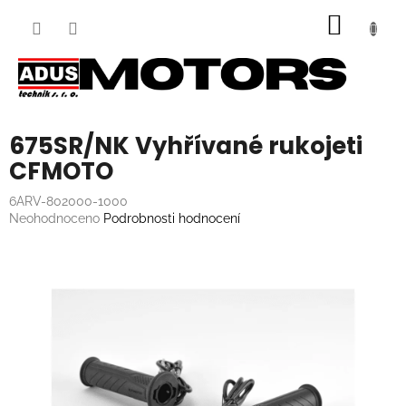
Přejít
NÁKUP
na
obsah
KOŠÍK
675SR/NK Vyhřívané rukojeti
CFMOTO
6ARV-802000-1000
Průměrné
Neohodnoceno
Podrobnosti hodnocení
hodnocení
produktu
je
0,0
z
5
hvězdiček.