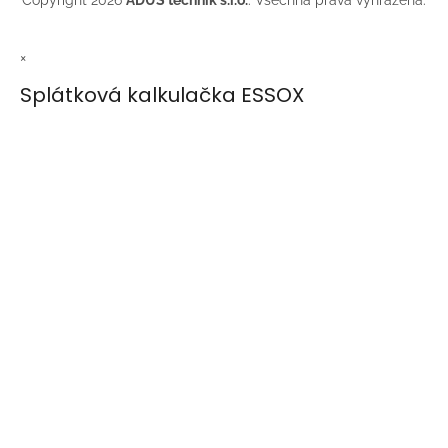
Copyright 2026
ADUS technik s.r.o.
. Všechna práva vyhrazena.
×
Splátková kalkulačka ESSOX