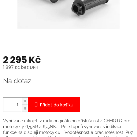
2 295 Kč
1 897 Kč bez DPH
Měrná
Na dotaz
cena:
Přidat do košíku
Vyhřívané rukojeti z řady originálního příslušenství CFMOTO pro
motocykly 675SR a 675NK. - Pět stupňů vyhřívání s indikací
funkce na displeji motocyklu - Vodotěsnost a prachotěsnost IP67