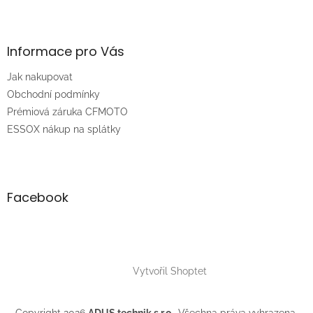
Z
á
p
a
Informace pro Vás
t
Jak nakupovat
í
Obchodní podmínky
Prémiová záruka CFMOTO
ESSOX nákup na splátky
Facebook
Vytvořil Shoptet