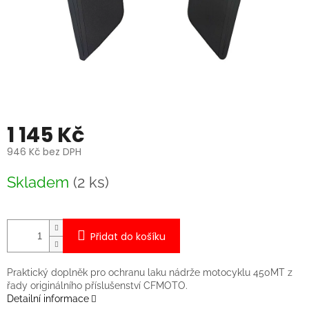
1 145 Kč
946 Kč bez DPH
Měrná
Skladem
(2 ks)
cena:
Přidat do košíku
Praktický doplněk pro ochranu laku nádrže motocyklu 450MT z
řady originálního příslušenství CFMOTO.
Detailní informace