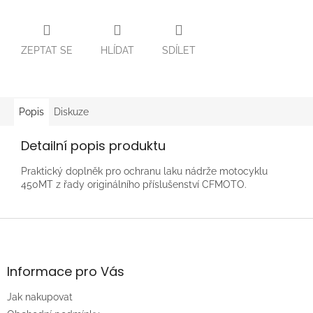
ZEPTAT SE
HLÍDAT
SDÍLET
Popis
Diskuze
Detailní popis produktu
Praktický doplněk pro ochranu laku nádrže motocyklu
450MT z řady originálního příslušenství CFMOTO.
Z
á
p
a
Informace pro Vás
t
Jak nakupovat
í